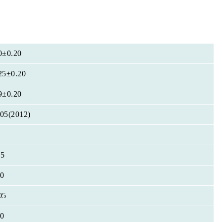
0±0.20
25±0.20
9±0.20
05(2012)
25
0
05
0