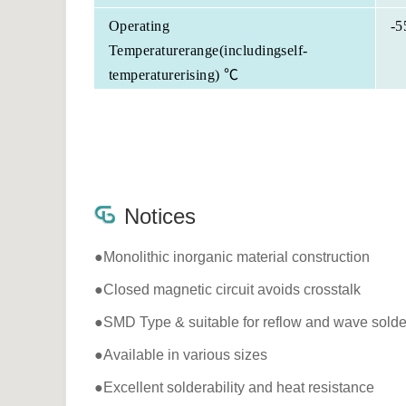
Operating
-5
Temperaturerange(includingself-
temperaturerising) ℃
Notices
●Monolithic inorganic material construction
●Closed magnetic circuit avoids crosstalk
●SMD Type & suitable for reflow and wave solde
●Available in various sizes
●Excellent solderability and heat resistance