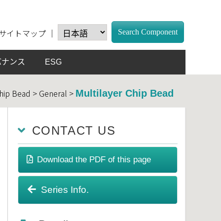
サイトマップ
｜
Search Component
バナンス
ESG
Chip Bead > General >
Multilayer Chip Bead
CONTACT US
Download the PDF of this page
Series Info.