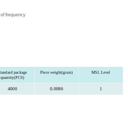
e of frequency
tandard package
Piece weight(gram)
MSL Level
quantity(PCS)
4000
0.0086
1