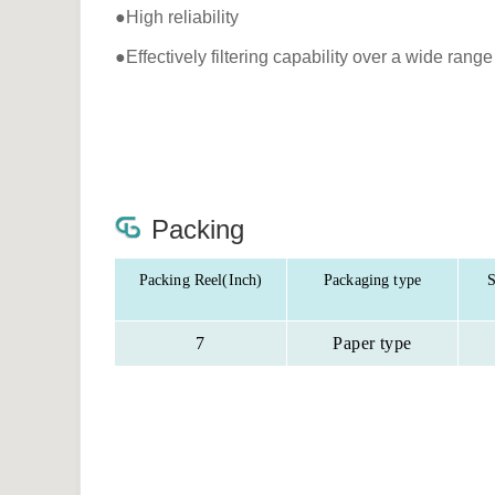
●High reliability
●Effectively filtering capability over a wide rang
Packing
Packing Reel(Inch)
Packaging type
S
7
Paper type