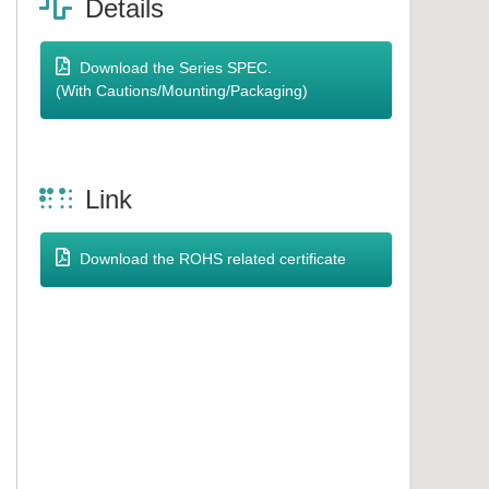
Details
Download the Series SPEC.
(With Cautions/Mounting/Packaging)
Link
Download the ROHS related certificate