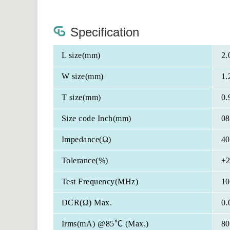
Specification
L size(mm)
2.
W size(mm)
1.
T size(mm)
0.
Size code Inch(mm)
08
Impedance(Ω)
40
Tolerance(%)
±
Test Frequency(MHz)
10
DCR(Ω) Max.
0.
Irms(mA) @85℃ (Max.)
80