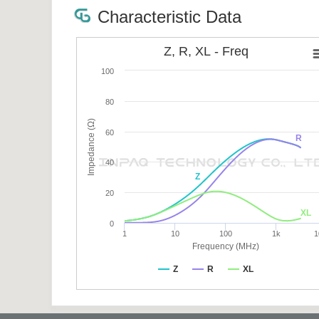
Characteristic Data
Z, R, XL - Freq
100
80
Impedance (Ω)
60
R
40
Z
20
XL
0
1
10
100
1k
1
Frequency (MHz)
Z
R
XL