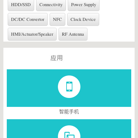
HDD/SSD
Connectivity
Power Supply
DC/DC Convertor
NFC
Clock Device
HMI/Actuator/Speaker
RF Antenna
智能手机