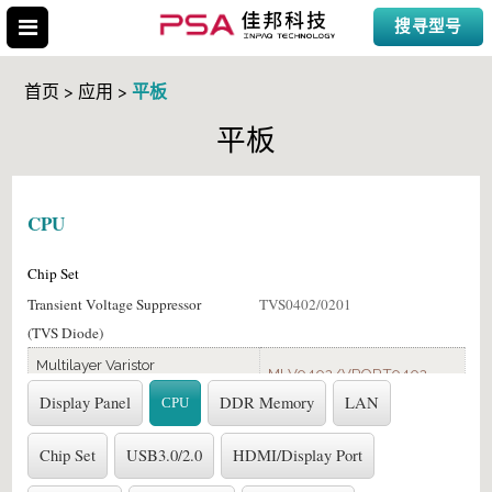
搜寻型号
平板
首页 > 应用 >
平板
搜寻型号
CPU
Chip Set
Transient Voltage Suppressor
TVS0402/0201
(TVS Diode)
Multilayer Varistor
MLV0402/VPORT0402
(MLV/VPORT)
Display Panel
DDR Memory
LAN
CPU
Metal Molding Power Chip
WIP 2520/2016
Inductor(WIP)
Chip Set
USB3.0/2.0
HDMI/Display Port
Multilayer Chip Bead
MCB/MHC-1005/1608
(MCB/MHC)