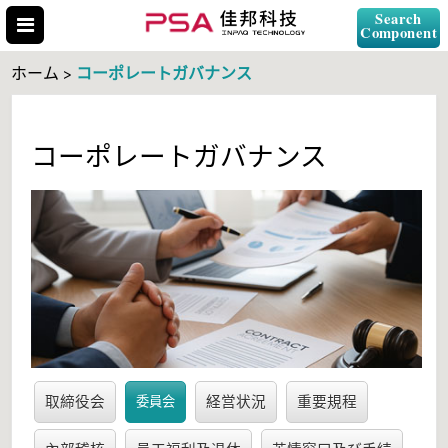
Search
Component
コーポレートガバナンス
ホーム >
コーポレートガバナンス
Search Part No.
" id="selCross" class="accordion10">
取締役会
経営状況
重要規程
委員会