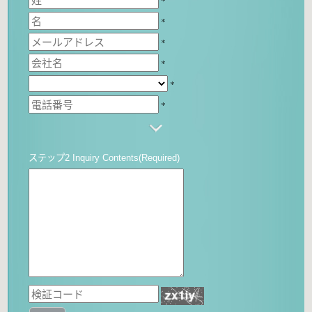
*
*
*
*
*
*
ステップ2 Inquiry Contents(Required)