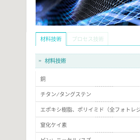
材料技術
プロセス技術
材料技術
銅
チタン/タングステン
エポキシ樹脂、ポリイミド（全フォトレ
窒化ケイ素