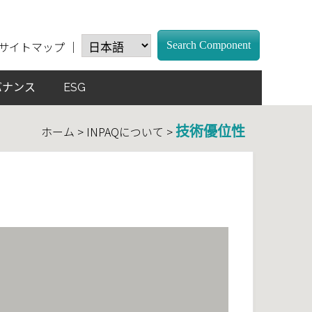
サイトマップ
｜
Search Component
バナンス
ESG
ホーム > INPAQについて >
技術優位性