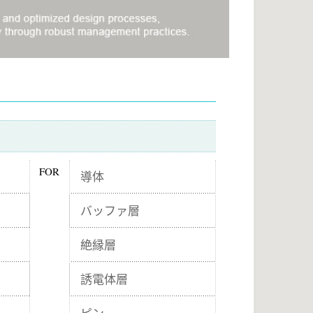
FOR
導体
バッファ層
絶縁層
誘電体層