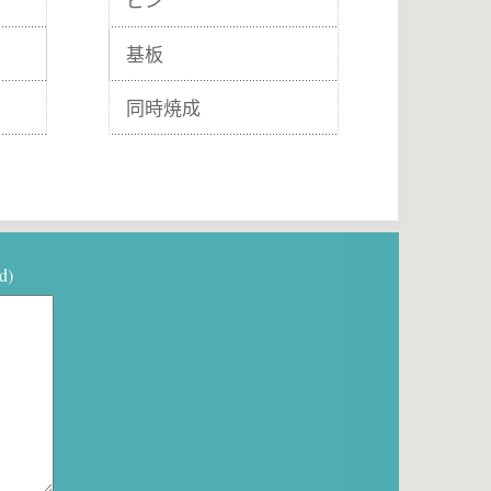
ピン
基板
同時焼成
d)