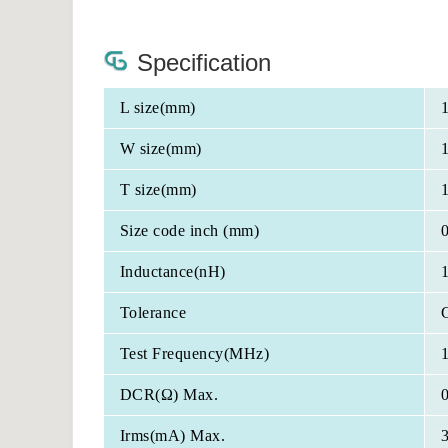
Specification
L size(mm)
W size(mm)
T size(mm)
Size code inch (mm)
Inductance(nH)
Tolerance
Test Frequency(MHz)
DCR(Ω) Max.
Irms(mA) Max.