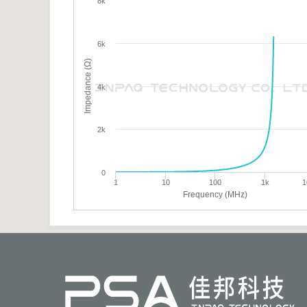
8k
6k
Impedance (Ω)
4k
2k
0
1
10
100
1k
1
Frequency (MHz)