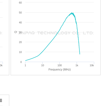
60
50
40
Q
30
20
10
0
0k
1
10
100
1k
10k
Frequency (MHz)