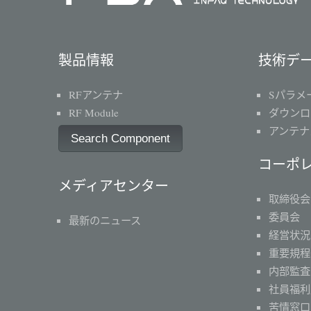
製品情報
技術デ
RFアンテナ
Sパラメ
RF Module
ダウンロ
アンテナ
Search Component
コーポ
メディアセンター
取締役会
委員会
最新のニュース
経営状況
重要規程
内部監査
社員福利
苦情窓口