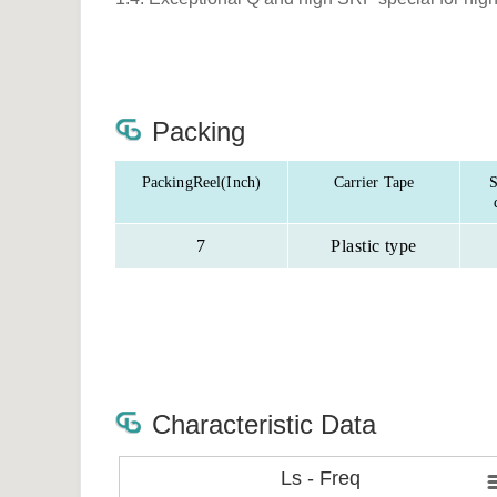
Packing
PackingReel(Inch)
Carrier Tape
S
7
Plastic type
Characteristic Data
Ls - Freq