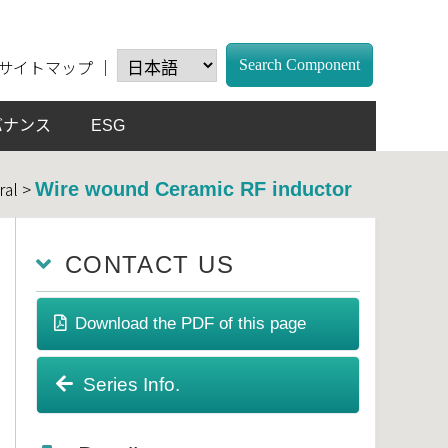
サイトマップ
｜
Search Component
バナンス
ESG
ral >
Wire wound Ceramic RF inductor
CONTACT US
Download the PDF of this page
Series Info.