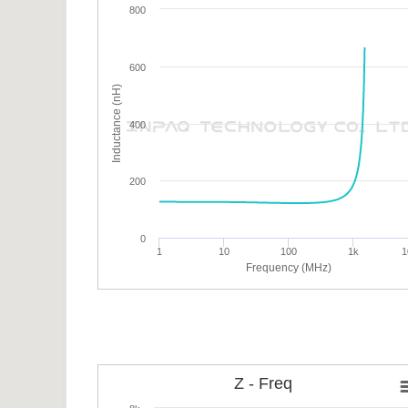
800
600
Inductance (nH)
400
200
0
1
10
100
1k
1
Frequency (MHz)
Z - Freq