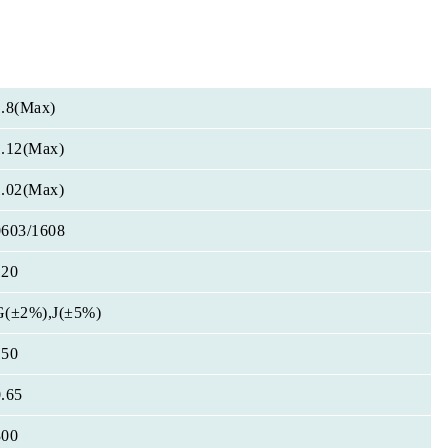
1.8(Max)
1.12(Max)
1.02(Max)
0603/1608
120
G(±2%),J(±5%)
150
0.65
300