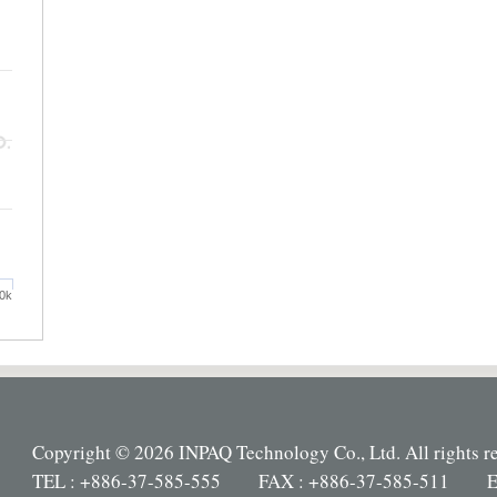
0k
Copyright © 2026 INPAQ Technology Co., Ltd. All rights r
TEL : +886-37-585-555 FAX : +886-37-585-511 E