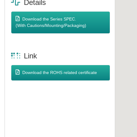
Details
Download the Series SPEC.
(With Cautions/Mounting/Packaging)
Link
Download the ROHS related certificate