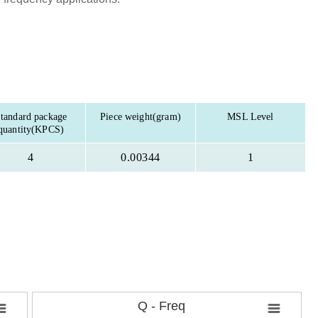
tandard package
Piece weight(gram)
MSL Level
quantity(KPCS)
4
0.00344
1
Q - Freq