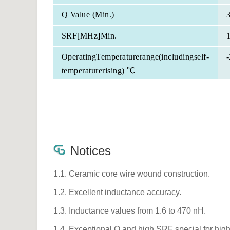
Q Value (Min.)
SRF[MHz]Min.
OperatingTemperaturerange(includingself-
temperaturerising) ℃
Notices
1.1. Ceramic core wire wound construction.
1.2. Excellent inductance accuracy.
1.3. Inductance values from 1.6 to 470 nH.
1.4. Exceptional Q and high SRF special for high