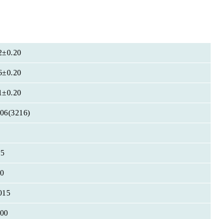
2±0.20
6±0.20
1±0.20
06(3216)
25
0
015
00