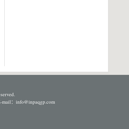
eserved.
-mail：
info@inpaqgp.com