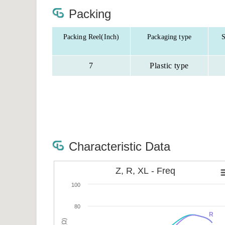
Packing
Packing Reel(Inch)
Packaging type
S
7
Plastic type
Characteristic Data
Z, R, XL - Freq
100
80
R