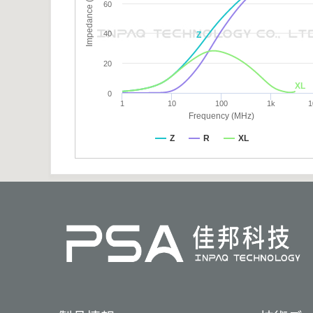
Impedance (Ω)
60
40
Z
20
XL
0
1
10
100
1k
1
Frequency (MHz)
Z
R
XL