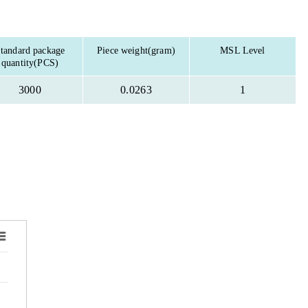
tandard package
Piece weight(gram)
MSL Level
quantity(PCS)
3000
0.0263
1