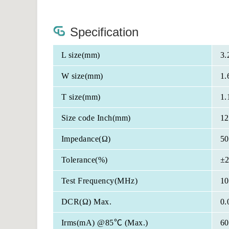
Specification
L size(mm)
3.
W size(mm)
1.
T size(mm)
1.
Size code Inch(mm)
12
Impedance(Ω)
50
Tolerance(%)
±
Test Frequency(MHz)
10
DCR(Ω) Max.
0.
Irms(mA) @85℃ (Max.)
60