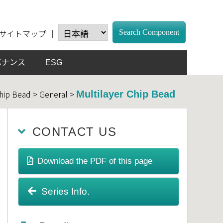
サイトマップ
｜
Search Component
バナンス
ESG
Chip Bead > General >
Multilayer Chip Bead
CONTACT US
Download the PDF of this page
Series Info.