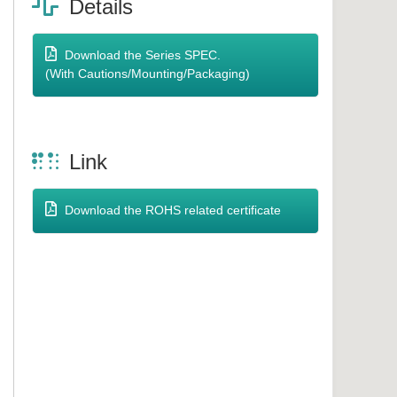
Details
Download the Series SPEC.
(With Cautions/Mounting/Packaging)
Link
Download the ROHS related certificate