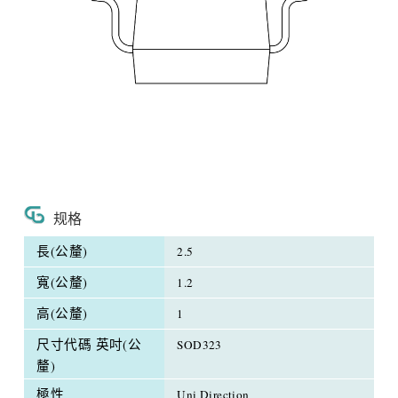
规格
長(公釐)
2.5
寬(公釐)
1.2
高(公釐)
1
尺寸代碼 英吋(公
SOD323
釐)
極性
Uni Direction