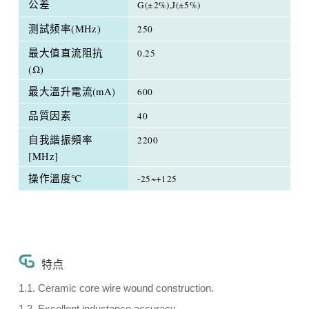
公差
G(±2%),J(±5%)
测試频率(MHz)
250
最大值直流阻抗
0.25
(Ω)
最大溫升電流(mA)
600
品質因素
40
自我諧振頻率
2200
[MHz]
操作溫度℃
-25~+125
特点
1.1. Ceramic core wire wound construction.