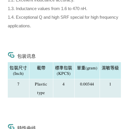
1.2. Excellent inductance accuracy.
1.3. Inductance values from 1.6 to 470 nH.
1.4. Exceptional Q and high SRF special for high frequency
applications.
包装讯息
包裝尺寸
載帶
標準包裝
單重(gram)
濕敏等級
(Inch)
(KPCS)
7
Plastic
4
0.00344
1
type
特性曲线