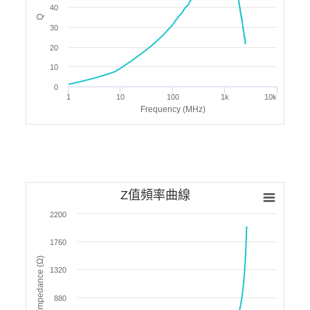
40
Q
30
20
10
0
1
10
100
1k
10k
Frequency (MHz)
Z值頻率曲線
2200
1760
Impedance (Ω)
1320
880