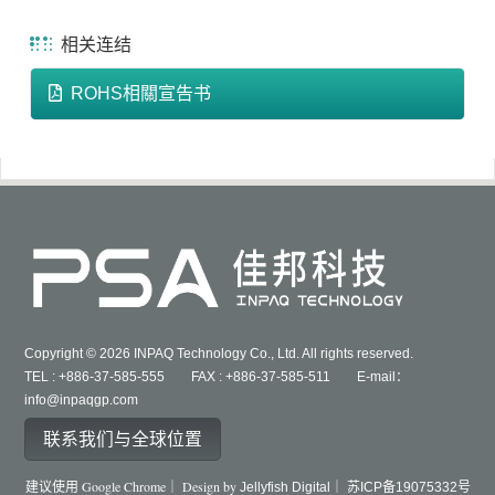
相关连结
ROHS相關宣告书
Copyright © 2026 INPAQ Technology Co., Ltd. All rights reserved.
TEL : +886-37-585-555 FAX : +886-37-585-511 E-mail：
info@inpaqgp.com
联系我们与全球位置
建议使用 Google Chrome｜ Design by
Jellyfish Digital｜
苏ICP备19075332号