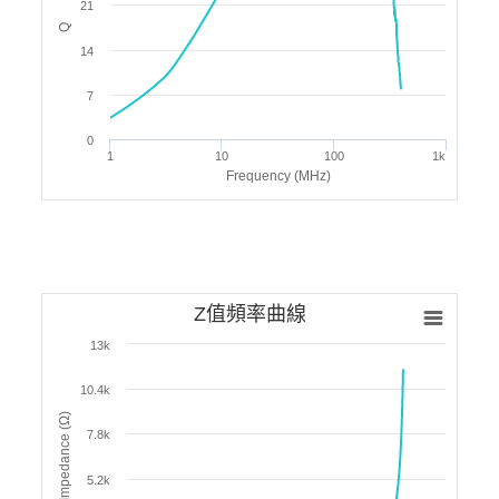
21
Q
14
7
0
1
10
100
1k
Frequency (MHz)
Z值頻率曲線
13k
10.4k
Impedance (Ω)
7.8k
5.2k