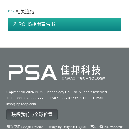
相关连结
ROHS相關宣告书
Copyright © 2026 INPAQ Technology Co., Ltd. All rights reserved.
TEL : +886-37-585-555 FAX : +886-37-585-511 E-mail：
info@inpaqgp.com
联系我们与全球位置
建议使用 Google Chrome｜ Design by
Jellyfish Digital｜
苏ICP备19075332号