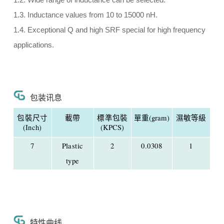
1.2. Wide range of inductance can be selected.
1.3. Inductance values from 10 to 15000 nH.
1.4. Exceptional Q and high SRF special for high frequency
applications.
包装讯息
包裝尺寸
載帶
標準包裝
單重(gram)
濕敏等級
(Inch)
(KPCS)
7
Plastic
2
0.0308
1
type
特性曲线