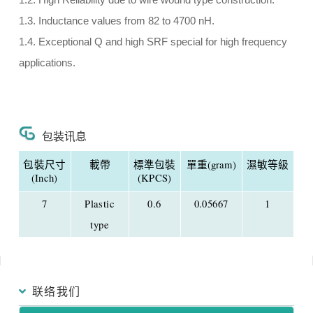
1.2. High Reliability due to wire wound type construction.
1.3. Inductance values from 82 to 4700 nH.
1.4. Exceptional Q and high SRF special for high frequency
applications.
包装讯息
包裝尺寸
載帶
標準包裝
單重(gram)
濕敏等級
(Inch)
(KPCS)
7
Plastic
0.6
0.05667
1
type
联络我们