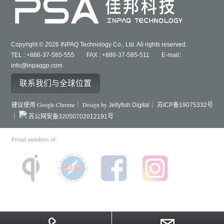
Copyright © 2026 INPAQ Technology Co., Ltd. All rights reserved.
TEL : +886-37-585-555 FAX : +886-37-585-511 E-mail：
info@inpaqgp.com
联系我们与全球位置
建议使用 Google Chrome｜ Design by
Jellyfish Digital｜
苏ICP备19075332号
｜
苏公网安备32050702012191号
Proud members of: