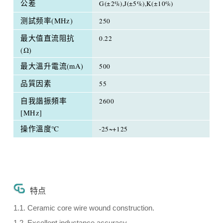
公差
G(±2%),J(±5%),K(±10%)
测試频率(MHz)
250
最大值直流阻抗
0.22
(Ω)
最大溫升電流(mA)
500
品質因素
55
自我諧振頻率
2600
[MHz]
操作溫度℃
-25~+125
特点
1.1. Ceramic core wire wound construction.