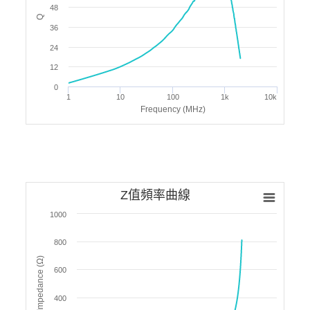
48
Q
36
24
12
0
1
10
100
1k
10k
Frequency (MHz)
Z值頻率曲線
1000
800
Impedance (Ω)
600
400