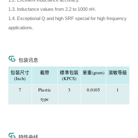
1.2. Excellent inductance accuracy.
1.3. Inductance values from 2.2 to 1000 nH.
1.4. Exceptional Q and high SRF special for high frequency
applications.
包装讯息
包裝尺寸
載帶
標準包裝
單重(gram)
濕敏等級
(Inch)
(KPCS)
7
Plastic
3
0.0105
1
type
特性曲线