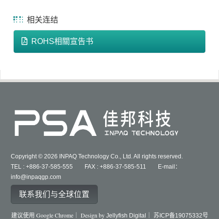
相关连结
ROHS相關宣告书
Copyright © 2026 INPAQ Technology Co., Ltd. All rights reserved.
TEL : +886-37-585-555 FAX : +886-37-585-511 E-mail：
info@inpaqgp.com
联系我们与全球位置
建议使用 Google Chrome｜ Design by
Jellyfish Digital｜
苏ICP备19075332号