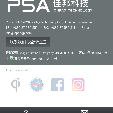
Copyright © 2026 INPAQ Technology Co., Ltd. All rights reserved.
TEL : +886-37-585-555 FAX : +886-37-585-511 E-mail：
info@inpaqgp.com
联系我们与全球位置
建议使用 Google Chrome｜ Design by
Jellyfish Digital｜
苏ICP备19075332号
｜
苏公网安备32050702012191号
Proud members of: