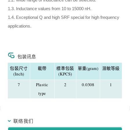
1.2. Wide range of inductance can be selected.
1.3. Inductance values from 10 to 15000 nH.
1.4. Exceptional Q and high SRF special for high frequency
applications.
包装讯息
包裝尺寸
載帶
標準包裝
單重(gram)
濕敏等級
(Inch)
(KPCS)
7
Plastic
2
0.0308
1
type
联络我们